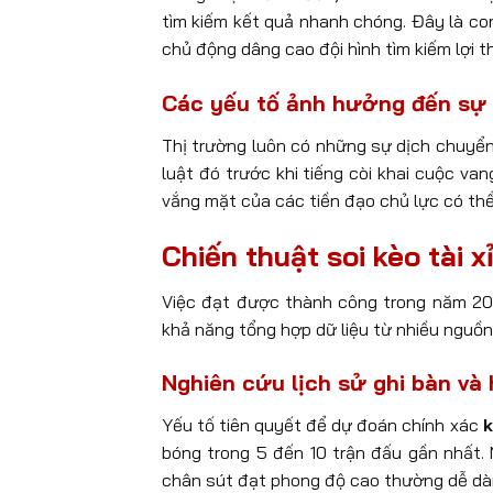
tìm kiếm kết quả nhanh chóng. Đây là co
chủ động dâng cao đội hình tìm kiếm lợi t
Các yếu tố ảnh hưởng đến sự 
Thị trường luôn có những sự dịch chuy
luật đó trước khi tiếng còi khai cuộc van
vắng mặt của các tiền đạo chủ lực có th
Chiến thuật soi kèo tài 
Việc đạt được thành công trong năm 202
khả năng tổng hợp dữ liệu từ nhiều nguồn
Nghiên cứu lịch sử ghi bàn và
Yếu tố tiên quyết để dự đoán chính xác
k
bóng trong 5 đến 10 trận đấu gần nhất.
chân sút đạt phong độ cao thường dễ dàng