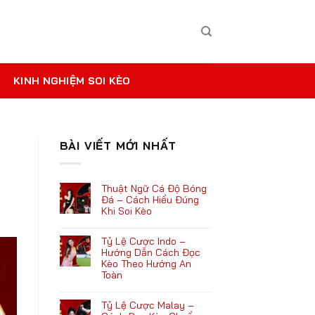
KINH NGHIỆM SOI KÈO
BÀI VIẾT MỚI NHẤT
Thuật Ngữ Cá Độ Bóng
Đá – Cách Hiểu Đúng
Khi Soi Kèo
Tỷ Lệ Cược Indo –
Hướng Dẫn Cách Đọc
Kèo Theo Hướng An
Toàn
Tỷ Lệ Cược Malay –