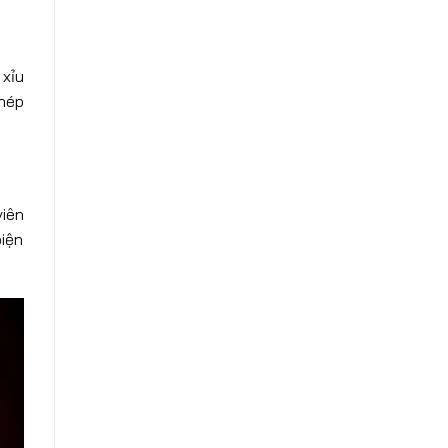
 xỉu
hép
viên
biện