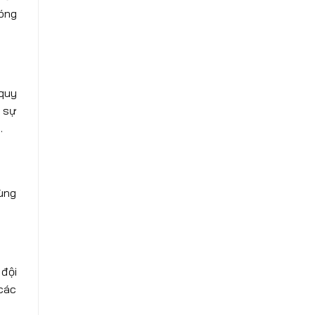
bóng
quy
c sự
.
cùng
 đội
các