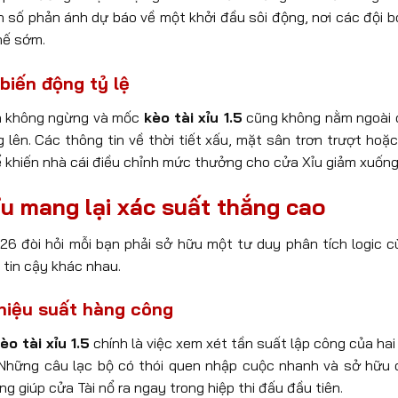
n số phản ánh dự báo về một khởi đầu sôi động, nơi các đội 
hế sớm.
biến động tỷ lệ
ển không ngừng và mốc
kèo tài xỉu 1.5
cũng không nằm ngoài 
g lên. Các thông tin về thời tiết xấu, mặt sân trơn trượt hoặ
ể khiến nhà cái điều chỉnh mức thưởng cho cửa Xỉu giảm xuống
xỉu mang lại xác suất thắng cao
6 đòi hỏi mỗi bạn phải sở hữu một tư duy phân tích logic 
 tin cậy khác nhau.
 hiệu suất hàng công
èo tài xỉu 1.5
chính là việc xem xét tần suất lập công của hai
 Những câu lạc bộ có thói quen nhập cuộc nhanh và sở hữu 
 giúp cửa Tài nổ ra ngay trong hiệp thi đấu đầu tiên.